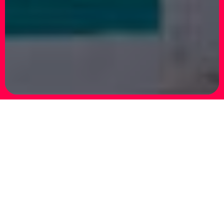
108 | Silvia Argiolas – Both flesh and not
Opening thursday 26 May from 6.30pm
from 27.05 to 22.07.2016