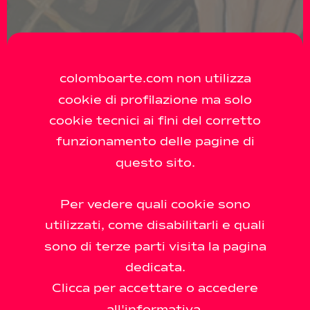
colomboarte.com non utilizza
cookie di profilazione ma solo
MAIN GALLERY
cookie tecnici ai fini del corretto
Max Rohr –
funzionamento delle pagine di
questo sito.
Somewhere/Sometim
e
Per vedere quali cookie sono
14 may 2026 - 10 september 2026
utilizzati, come disabilitarli e quali
sono di terze parti visita la pagina
dedicata.
Clicca per accettare o accedere
all'informativa.