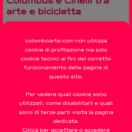
Columbus e Cinelli tra
arte e bicicletta
10 Settembre 2020
diletta
Anno 2020
Traguardo Volante. Columbus e Cinelli tra arte e
colomboarte.com non utilizza
bicicletta. a cura di Luca Beatrice Dal 24.09 al
cookie di profilazione ma solo
25.02.2021 Finalmente dopo indispensabili
cookie tecnici ai fini del corretto
rinvii, riprende la corsa in prossimità del
traguardo, terzo e ultimo atto di un percorso
funzionamento delle pagine di
cominciato proprio un
questo sito.
Leggi di più
Per vedere quali cookie sono
utilizzati, come disabilitarli e quali
sono di terze parti visita la pagina
dedicata.
Via Solferino, 44
20121 Milan (MI)
Clicca per accettare o accedere