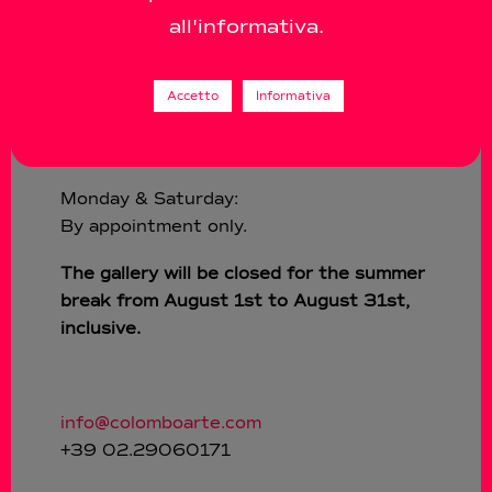
all'informativa.
Summer Hours
Tuesday > Friday:
Accetto
Informativa
10 a.m. / 1:30 p.m.
3 p.m. / 7 p.m.
Monday & Saturday:
By appointment only.
The gallery will be closed for the summer
break from August 1st to August 31st,
inclusive.
info@colomboarte.com
+39 02.29060171