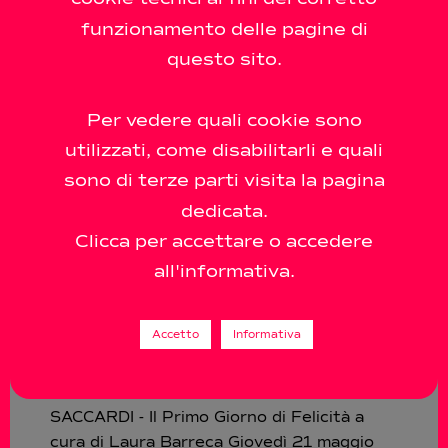
funzionamento delle pagine di
questo sito.
Per vedere quali cookie sono
utilizzati, come disabilitarli e quali
sono di terze parti visita la pagina
dedicata.
Clicca per accettare o accedere
all'informativa.
Laboratorio Saccardi
– Il Primo Giorno di
Accetto
Informativa
Felicità
22.05 - 9.07.2009 LABORATORIO
SACCARDI - Il Primo Giorno di Felicità a
cura di Laura Barreca Giovedì 21 maggio