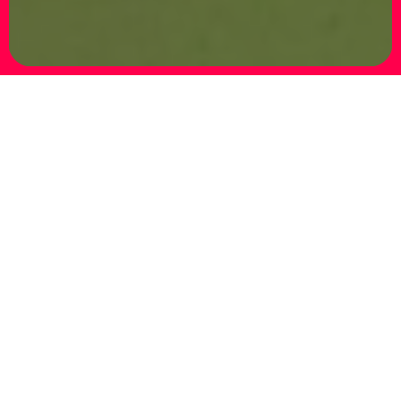
Lorenzo Scotto di Luzio – Love me tender
21.03 – 7.05.2002
LORENZO SCOTTO DI LUZIO – Love me
Tender
curated by Raffaele Gavarro
The Antonio Colombo gallery presents
Love Me Tender, the first solo show in