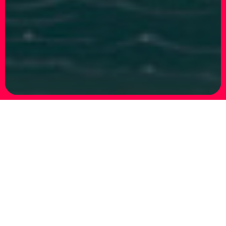
I WAS SO MUCH OLDER THEN, I’M YOUNGER
THAN THAT NOW
19.02 – 30.04.2009
I WAS SO MUCH OLDER THEN, I’M