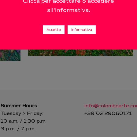
Clicca per accettare o accedere
all'informativa.
Accetto
Informativa
Summer Hours
info@colomboarte.c
Tuesday > Friday:
+39 02.29060171
10 a.m. / 1:30 p.m.
3 p.m. / 7 p.m.