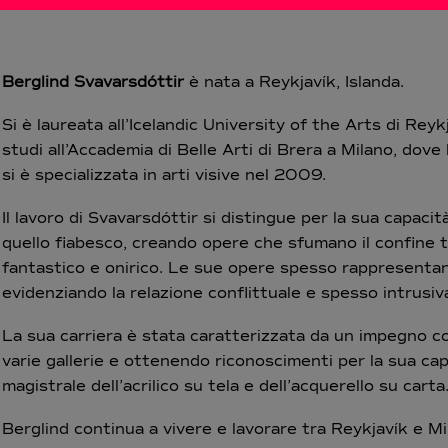
Berglind Svavarsdóttir
è nata a Reykjavík, Islanda.
Si è laureata all’Icelandic University of the Arts di Re
studi all’Accademia di Belle Arti di Brera a Milano, dov
si è specializzata in arti visive nel 2009.
Il lavoro di Svavarsdóttir si distingue per la sua capaci
quello fiabesco, creando opere che sfumano il confine t
fantastico e onirico. Le sue opere spesso rappresentano
evidenziando la relazione conflittuale e spesso intrusiva
La sua carriera è stata caratterizzata da un impegno co
varie gallerie e ottenendo riconoscimenti per la sua ca
magistrale dell’acrilico su tela e dell’acquerello su carta
Berglind continua a vivere e lavorare tra Reykjavík e M